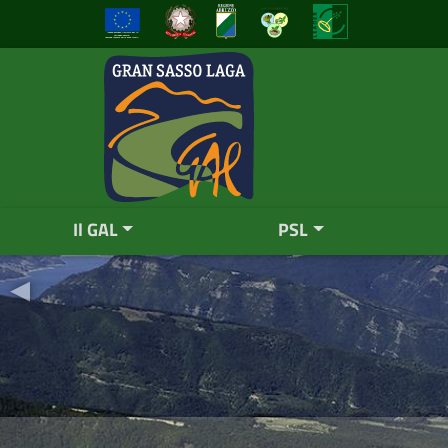
Il GAL
PSL
◂
Previous