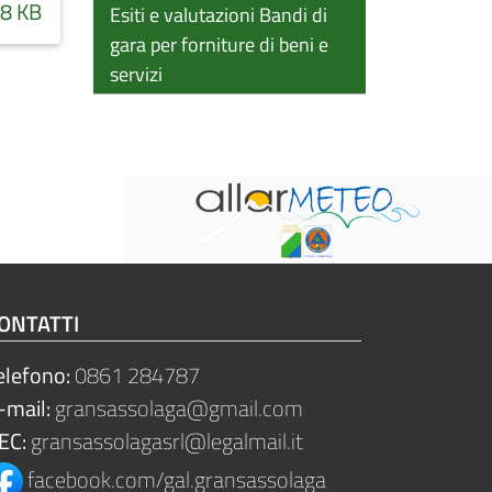
8 KB
Esiti e valutazioni Bandi di
gara per forniture di beni e
servizi
ONTATTI
elefono:
0861 284787
-mail:
gransassolaga@gmail.com
EC:
gransassolagasrl@legalmail.it
facebook.com/gal.gransassolaga