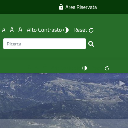
Area Riservata
A
A
A
Alto Contrasto
Reset
A
A
A
Alto Contrasto
Reset
▸
Ne