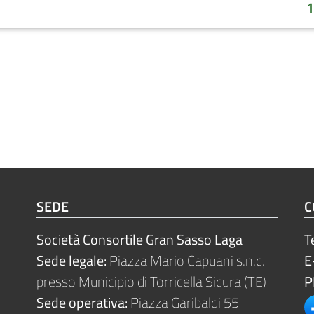
1
SEDE
C
Società Consortile Gran Sasso Laga
T
Sede legale:
Piazza Mario Capuani s.n.c.
E
presso Municipio di Torricella Sicura (TE)
P
Sede operativa:
Piazza Garibaldi 55